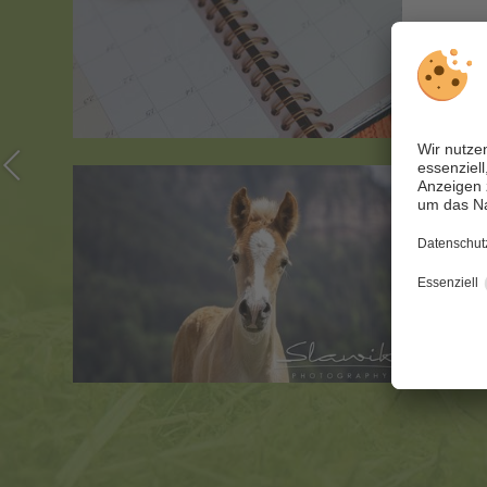
me
05/09-1
Fohlen
inner
und Au
Alle Te