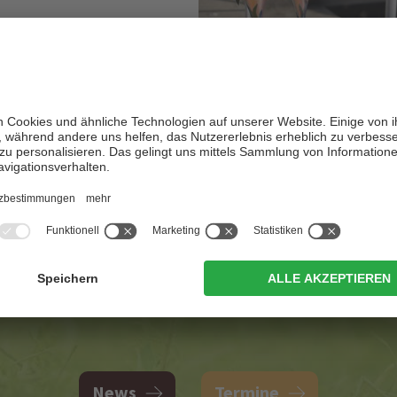
6/10/2026
erhebung, Championat
ktion
rmine im Überblick
News
Termine