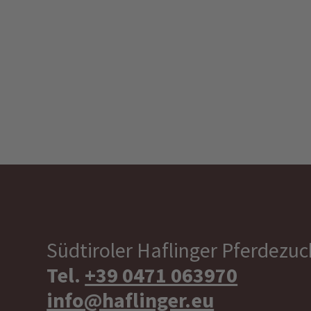
Südtiroler Haflinger Pferdezu
Tel.
+39 0471 063970
info@haflinger.eu