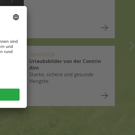
16/07/2026
Urlaubsbilder von der Contrin
Alm
Starke, sichere und gesunde
Hengste