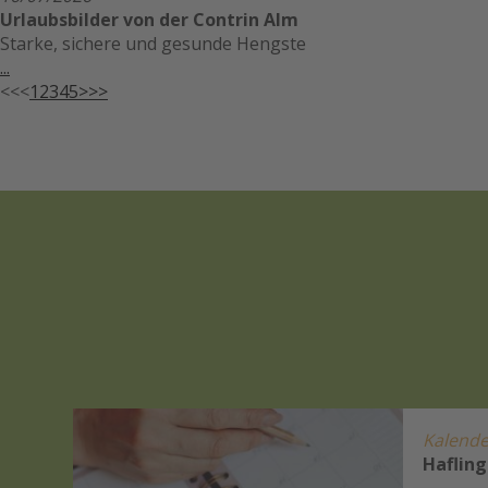
Urlaubsbilder von der Contrin Alm
Starke, sichere und gesunde Hengste
...
<<
<
1
2
3
4
5
>
>>
Kalende
ung
Hafling