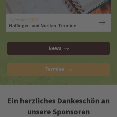
Kalender 2026
Haflinger- und Noriker-Termine
H
A
News
Termine
Ein herzliches Dankeschön an
unsere Sponsoren