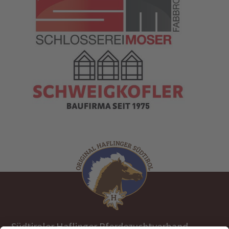
Südtiroler Haflinger Pferdezuchtverband