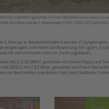
LERFELS HU-Z BZ28925, gezüchtet von Franz Oberkofler und im Besitz von G
Höller vom Ritten und der 2. Reservesieger ST SKY - Z BG11667, gezüchtet
am 2. Februar in Neumarkt/Südtirol wurden 21 Junghengste 
se eingetragen, 5 erhielten die Bewertung IIA+ (gut+), 6 Ju
asse IIB und sind somit nicht zur Zucht zugelassen.
ielte WILO-Z BZ28967, gezüchtet von Simon Dapoz aus Stern
n ADLERFELS HU-Z BZ28925, gezüchtet von Franz Oberkofler
hlen mit dem zweiten und dritten Platz beim Südtiroler Foh