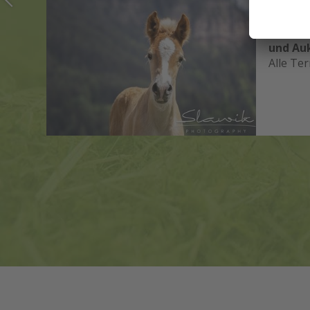
05/09-1
Fohlen
inner
und Au
Alle Te