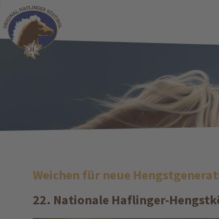
Weichen für neue Hengstgenerati
22. Nationale Haflinger-Hengst