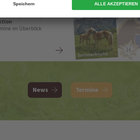
6/10/2026
erhebung, Championat
ktion
rmine im Überblick
News
Termine