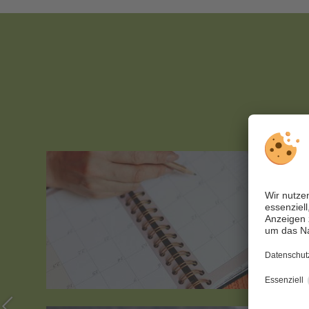
Kalende
ung
Hafling
me