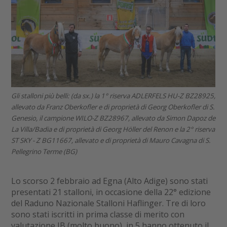
Gli stalloni più belli: (da sx.) la 1° riserva ADLERFELS HU-Z BZ28925,
allevato da Franz Oberkofler e di proprietà di Georg Oberkofler di S.
Genesio, il campione WILO-Z BZ28967, allevato da Simon Dapoz de
La Villa/Badia e di proprietà di Georg Höller del Renon e la 2° riserva
ST SKY - Z BG11667, allevato e di proprietà di Mauro Cavagna di S.
Pellegrino Terme (BG)
Lo scorso 2 febbraio ad Egna (Alto Adige) sono stati
presentati 21 stalloni, in occasione della 22° edizione
del Raduno Nazionale Stalloni Haflinger. Tre di loro
sono stati iscritti in prima classe di merito con
valutazione IB (molto buono), in 5 hanno ottenuto il