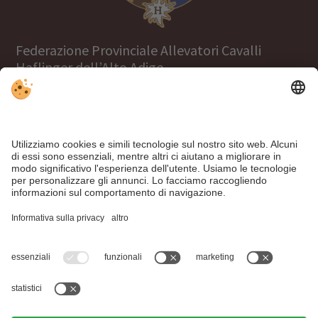
Federazione Provinciale Allevatori Cavalli
Haflinger dell’Alto Adige
Tel.
+39 0471 063970
info@haflinger.eu
39100 Bolzano, Via Galvani 38
Al sito web Haflinger World!