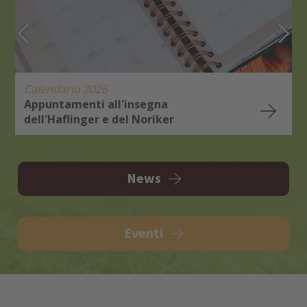
Calendario 2026
Appuntamenti all'insegna
dell'Haflinger e del Noriker
E
R
News
Eventi