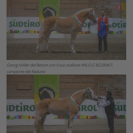
Georg Höller del Renon con il suo stallone WILO-Z BZ28967,
campione del Raduno