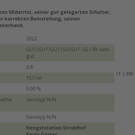
n Widerrist, seiner gut gelagerten Schulter,
r korrekten Beinstellung, seinen
nterhand​.
2022
GUT/GUT/GUT/SG/GUT-SG / IB-sehr
gut
6,8
IT
|
EN
157 cm
0,00 %
athie
Genotyp N/N
)
Genotyp N/N
Hengststation Stroblhof
Kevin Gasser