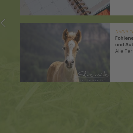
05/09-1
Fohlen
inner
und Au
Alle Te