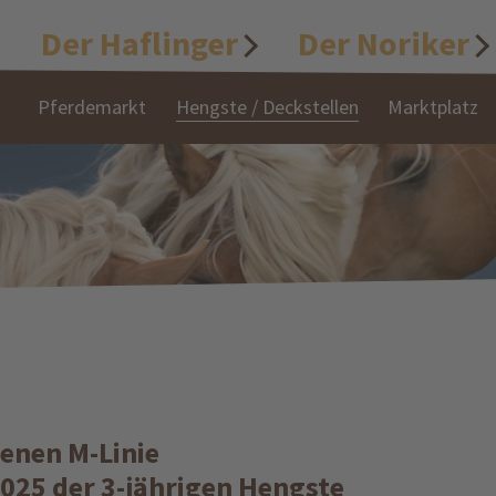
Der Haflinger
Der Noriker
Pferdemarkt
Hengste / Deckstellen
Marktplatz
enen M-Linie
025 der 3-jährigen Hengste