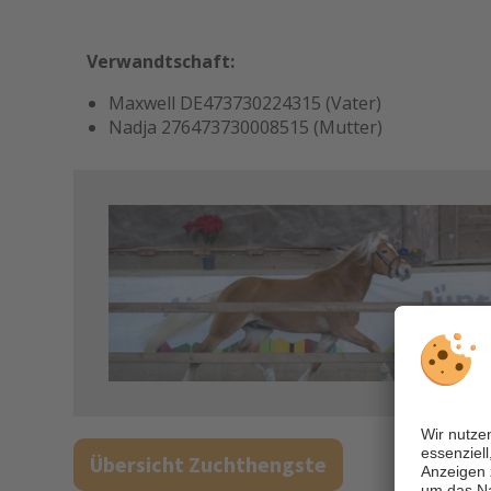
Verwandtschaft:
Maxwell DE473730224315 (Vater)
Nadja 276473730008515 (Mutter)
Übersicht Zuchthengste