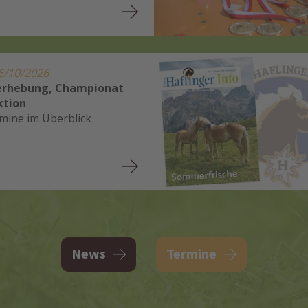
6/10/2026
erhebung, Championat
ktion
rmine im Überblick
News
Termine