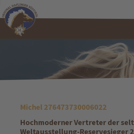
Michel 276473730006022
Hochmoderner Vertreter der selt
Weltausstellung-Reservesieger 2