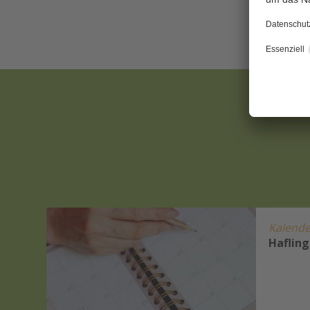
Kalende
ung
Hafling
me