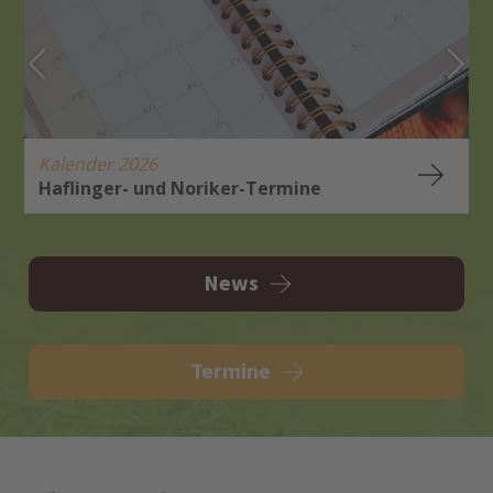
Kalender 2026
Haflinger- und Noriker-Termine
H
A
News
Termine