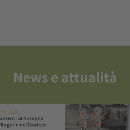
News e attualità
rio 2026
amenti all'insegna
flinger e del Noriker