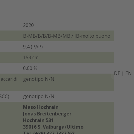
2020
B-MB/B/B/B-MB/MB / IB-molto buono
9,4 (PAP)
153 cm
0,00 %
DE
|
EN
accaridi
genotipo N/N
SCC)
genotipo N/N
Maso Hochrain
Jonas Breitenberger
Hochrain 531
39016 S. Valburga/Ultimo
Tel. (+39) 327 7337762