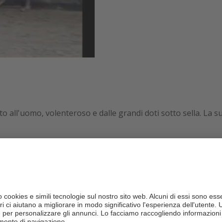
o all'uomo, volenteroso e dalle grandi doti sotto sella. La s
to in Vestfalia e a Brandeburgo (Anhalt)
-molto buono
MPIONE)
ione con 8,69 punti
l-Paura: campione
tadl-Paura: vicecampione