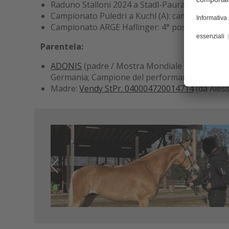
Raduno Stalloni 2024 a Stadl-Paura (A): campio
Campionato Puledri a Kuchl (A): campione (8,13
Campionato ARGE Haflinger: 4° posto (8,25)
Parentela:
ADONIS
(padre / Mostra Mondiale 2015: vicecam
Germania; Campione del performance test con 8,
Madre:
Vendy StPr. 040004720014714
(da Aless