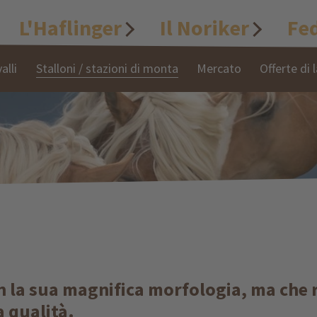
L'Haflinger
Il Noriker
Fe
alli
Stalloni / stazioni di monta
Mercato
Offerte di 
on la sua magnifica morfologia, ma ch
a qualità.