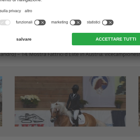
ne cat. Haflinger
)
pione stalloni giovani; approvato nella Germania meridionale
5; vari successi nel completo, salto ostacoli e dressage)
andro) – 14. Mostra Fattrici d'Élite in Austria: vicecampione