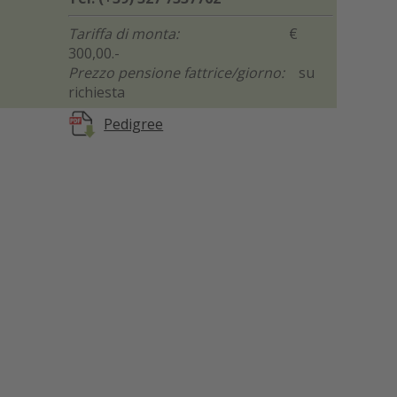
Tariffa di monta:
€
300,00.-
Prezzo pensione fattrice/giorno:
su
richiesta
Pedigree