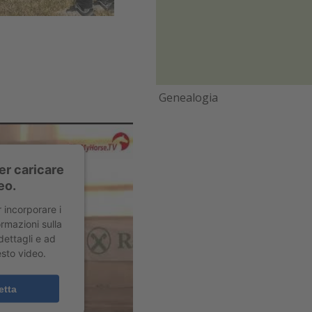
Genealogia
er caricare
eo.
r incorporare i
rmazioni sulla
 dettagli e ad
esto video.
etta