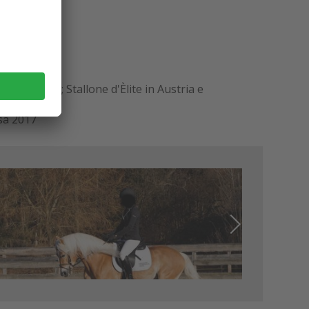
 nel 2018; Stallone d'Èlite in Austria e
ssa 2017