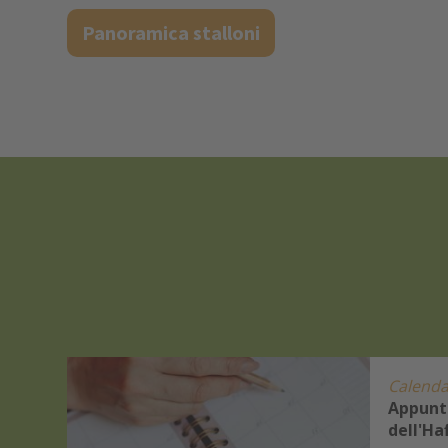
Panoramica stalloni
Calenda
Appunt
a con
dell'Ha