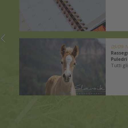
nale
05/09-1
Rasseg
lla
Puledri
Tutti g