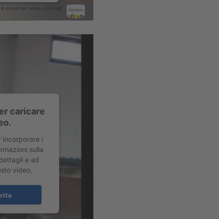
er caricare
eo.
r incorporare i
rmazioni sulla
 dettagli e ad
esto video.
etta