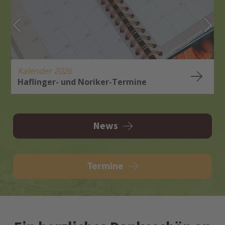
Kalender 2026
Haflinger- und Noriker-Termine
H
A
News
Termine