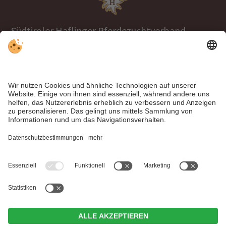
Südtiroler Haflinger Pferdezuchtverband
Tel.
+39 0471 063970
info@haflinger.eu
39100 Bozen, Galvanistraße 38
Hier geht's zur Haflinger World Website!
Impressum
|
Datenschutz
|
Individuelle Cookie-