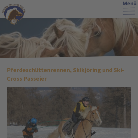
Menü
Pferdeschlittenrennen, Skikjöring und Ski-
Cross Passeier