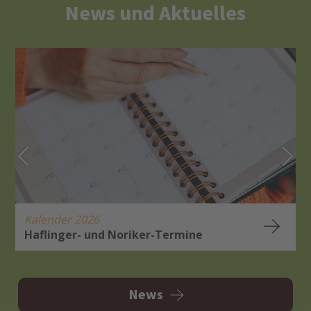
News und Aktuelles
Kalender 2026
Haflinger- und Noriker-Termine
H
A
News