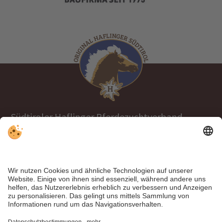
Südtiroler Haflinger Pferdezuchtverband
Tel.
+39 0471 063970
info@haflinger.eu
39100 Bozen, Galvanistraße 38