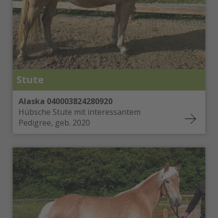
Stute
Alaska 040003824280920
Hübsche Stute mit interessantem
Pedigree, geb. 2020