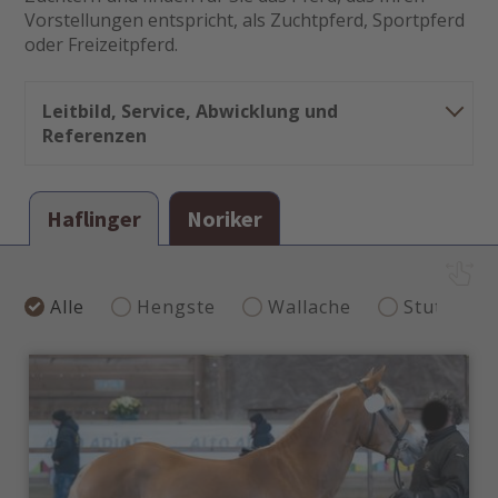
Vorstellungen entspricht, als Zuchtpferd, Sportpferd
oder Freizeitpferd.
Leitbild, Service, Abwicklung und
Referenzen
Unser Leitbild
Haflinger
Noriker
Seriöse Beratung und korrekte Vermittlung zwischen
Kunde und Verkäufer
Keine Risiken in der Zahlungsabwicklung
Artgerechte Tiertransporte
Alle
Hengste
Wallache
Stuten
Unser Service
Angebotserstellung
Fakturierung und Inkasso
Transportzeugnisse und tierärztliche Befunde
Abwicklung des Transportes