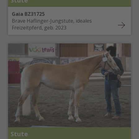
Stute
Gaia BZ31725
Brave Haflinger-Jungstute, ideales
Freizeitpferd, geb. 2023
Stute