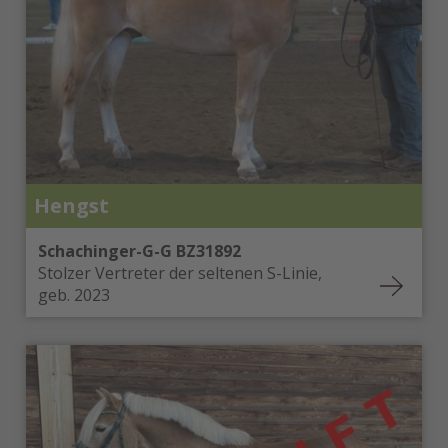
Abwicklung
Anfrage – Angebotserstellung – Kaufvertrag –
Anzahlung – Lieferung – Saldozahlung
Unsere Referenzen
Zufriedene Kunden aus:
Italien
Frankreich
Deutschland
Hengst
Österreich
Griechenland
Schachinger-G-G BZ31892
Großbritannien
Stolzer Vertreter der seltenen S-Linie,
Kanada
geb. 2023
Japan
Südkorea
Dänemark
Malta
Schweden
USA (Arizona, Tennessee)
Russland