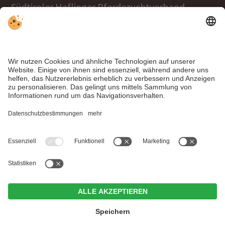
Südtiroler Haflinger Pferdezuchtverband
Tel.
+39 0471 063970
info@haflinger.eu
39100 Bozen, Galvanistraße 38
Hier geht's zur Haflinger World Website!
Impressum
|
Datenschutz
|
Individuelle Cookie-
Einstellungen
| MwSt.-Nr. IT00307400218 ©