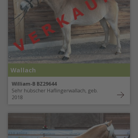
Tschechien
Kroatien
Slowakei
Slowenien
Rumänien
Niederlande
Schweiz
Bulgarien
Bosnien und Herzegowina
Vereinigte Arabische Emirate
Wallach
William-B BZ29644
Sehr hübscher Haflingerwallach, geb.
2018