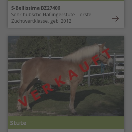
S-Bellissima BZ27406
Sehr hübsche Haflingerstute – erste
Zuchtwertklasse, geb. 2012
Stute