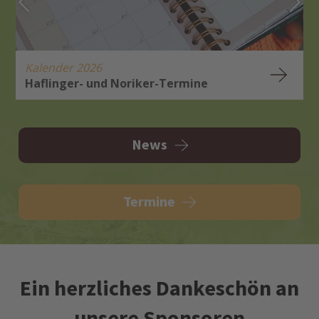
Kalender 2026
Haflinger- und Noriker-Termine
H
A
News
Termine
Ein herzliches Dankeschön an
unsere Sponsoren