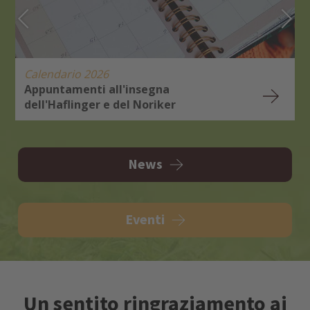
Calendario 2026
Appuntamenti all'insegna
dell'Haflinger e del Noriker
E
R
News
Eventi
Un sentito ringraziamento ai