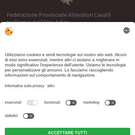
Federazione Provinciale Allevatori Cavalli
Haflinger dell’Alto Adige
Tel.
+39 0471 063970
info@haflinger.eu
39100 Bolzano, Via Galvani 38
Al sito web Haflinger World!
Note legali
|
Direttiva privacy
|
Impostazioni cookie