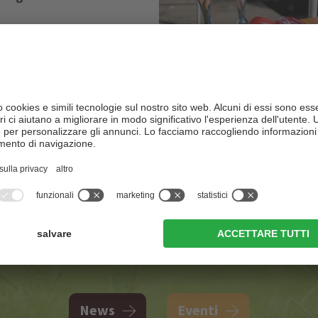
6/10/2026
ne, Campionato e Asta
li appuntamenti
News
Eventi