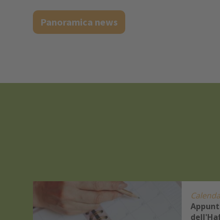
Panoramica news
Calenda
Appunt
a con
dell'Ha