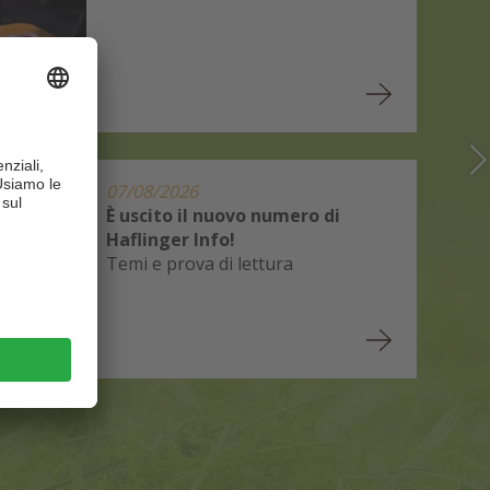
07/08/2026
È uscito il nuovo numero di
Haflinger Info!
Temi e prova di lettura