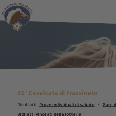
32° Cavalcata di Frassineto
Risultati:
Prove individuali di sabato
/
Gare 
Biglietti vincenti della lotteria