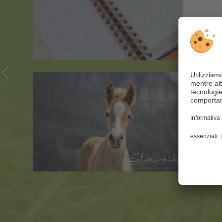
nale
05/09-1
Rasseg
lla
Puledri
Tutti g