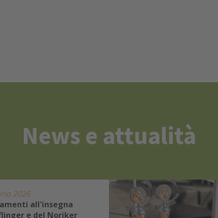
News e attualità
rio 2026
amenti all'insegna
flinger e del Noriker