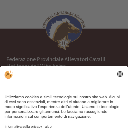
Federazione Provinciale Allevatori Cavalli
Haflinger dell’Alto Adige
Tel.
+39 0471 063970
info@haflinger.eu
39100 Bolzano, Via Galvani 38