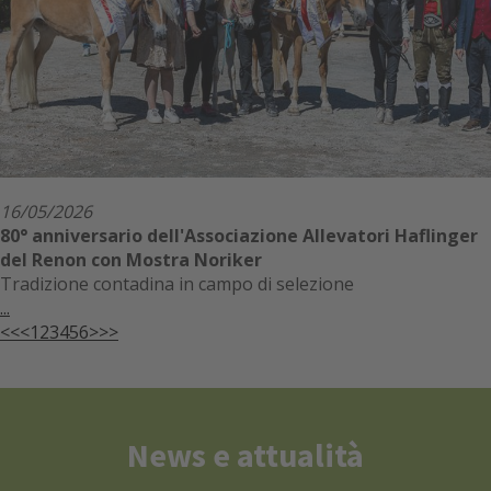
16/05/2026
80° anniversario dell'Associazione Allevatori Haflinger
del Renon con Mostra Noriker
Tradizione contadina in campo di selezione
...
<<
<
1
2
3
4
5
6
>
>>
News e attualità