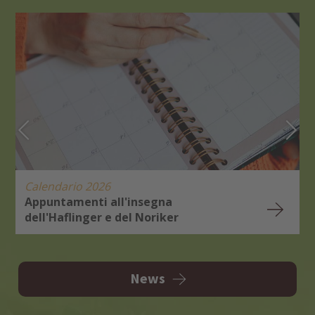
Calendario 2026
Appuntamenti all'insegna
dell'Haflinger e del Noriker
E
R
News