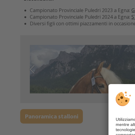
Campionato Provinciale Puledri 2023 a Egna:
G
Campionato Provinciale Puledri 2024 a Egna:
S
Diversi figli con ottimi piazzamenti in occasion
Panoramica stalloni