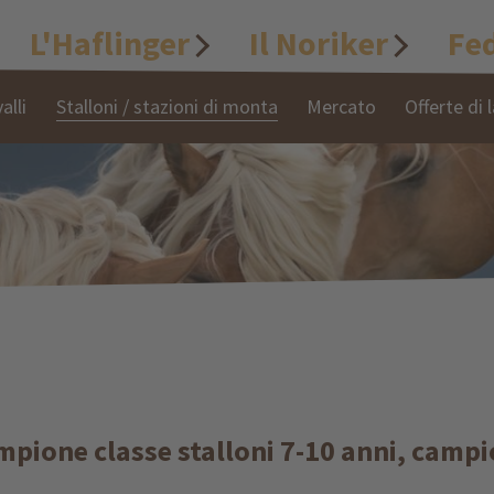
L'Haflinger
Il Noriker
Fe
alli
Stalloni / stazioni di monta
Mercato
Offerte di 
pione classe stalloni 7-10 anni, campi