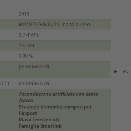
2018
MB/MB/D/B/B / IB-molto buono
9,7 (PAP)
154 cm
0,00 %
genotipo N/N
DE
|
EN
SCC)
genotipo N/N
Fecondazione artificiale con seme
fresco
Stazione di monta europea per
l'export
Maso Leestensch
Famiglia Smeltink