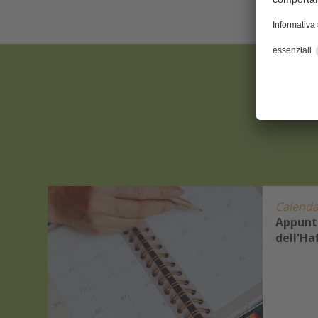
Calenda
Appunt
i
dell'Ha
ostra
o di