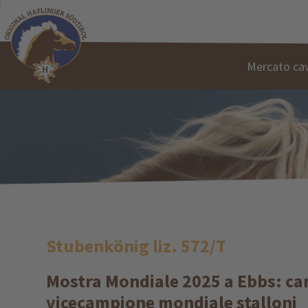
Mercato cav
Stubenkönig liz. 572/T
Mostra Mondiale 2025 a Ebbs: cam
vicecampione mondiale stalloni