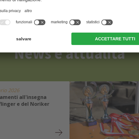
News e attualità
rio 2026
amenti all'insegna
flinger e del Noriker