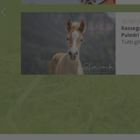
05/09-1
Rasseg
i
Puledri
Tutti g
lla