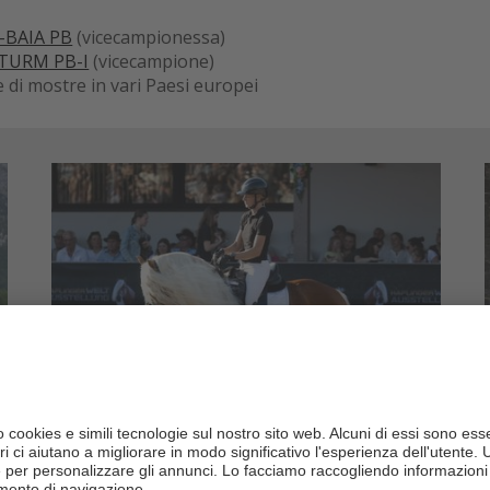
-BAIA PB
(vicecampionessa)
TURM PB-I
(vicecampione)
e di mostre in vari Paesi europei