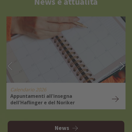
News e attualità
Calendario 2026
Appuntamenti all'insegna
dell'Haflinger e del Noriker
E
R
News