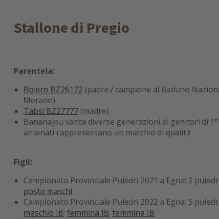
Stallone di Pregio
Parentela:
Bolero BZ26172
(padre / campione al Raduno Naziona
Merano)
Tabsi BZ27777
(madre)
Bananajou vanta diverse generazioni di genitori di 1° c
antenati rappresentano un marchio di qualità
Figli:
Campionato Provinciale Puledri 2021 a Egna: 2 puled
posto maschi
Campionato Provinciale Puledri 2022 a Egna: 5 puledr
maschio IB
;
femmina IB
;
femmina IB