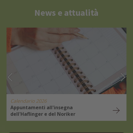
News e attualità
Calendario 2026
Appuntamenti all'insegna
dell'Haflinger e del Noriker
E
R