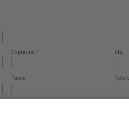
Cognome
*
Via
Paese
Telef
E-Mail
*