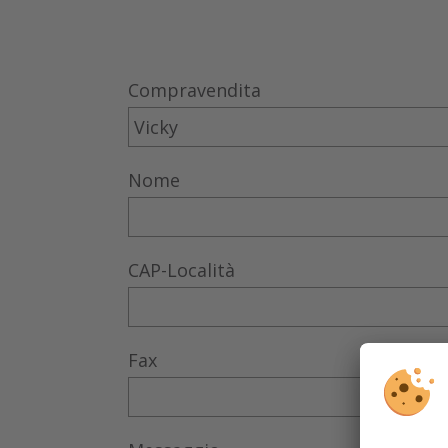
Compravendita
Nome
CAP-Località
Fax