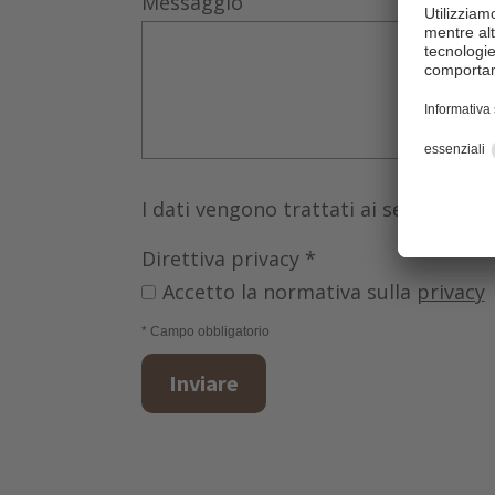
Messaggio
I dati vengono trattati ai sensi del
Direttiva privacy
*
Accetto la normativa sulla
privacy
* Campo obbligatorio
Inviare