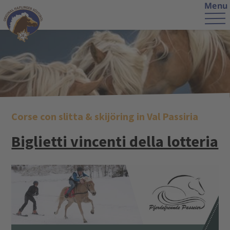
Menu
Corse con slitta & skijöring in Val Passiria
Biglietti vincenti della lotteria