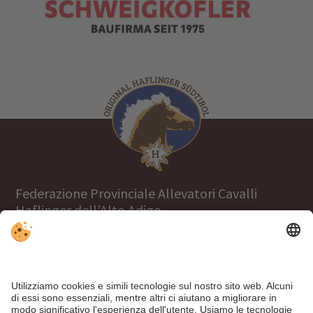
Federazione Provinciale Allevatori Cavalli
Haflinger dell’Alto Adige
Tel.
+39 0471 063970
info@haflinger.eu
39100 Bolzano, Via Galvani 38