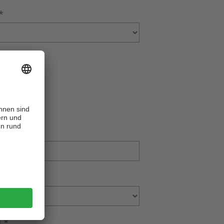
*
name
*
*
l
*