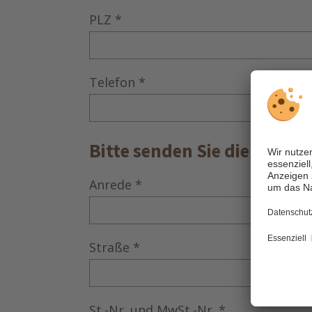
PLZ
*
Telefon
*
Bitte senden Sie die Rechn
Anrede
*
Straße
*
St.-Nr. und MwSt.-Nr.
*