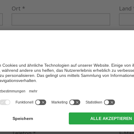
Ort
*
Land
E-Mail
*
ung für das Abo an folgende Adresse:
Vorname
*
Nach
PLZ
*
Land
Telefon
*
E-Mai